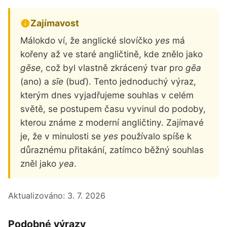
Zajímavost
Málokdo ví, že anglické slovíčko
yes
má
kořeny až ve staré angličtině, kde znělo jako
gēse
, což byl vlastně zkrácený tvar pro
gēa
(ano) a
sīe
(buď). Tento jednoduchý výraz,
kterým dnes vyjadřujeme souhlas v celém
světě, se postupem času vyvinul do podoby,
kterou známe z moderní angličtiny. Zajímavé
je, že v minulosti se
yes
používalo spíše k
důraznému přitakání, zatímco běžný souhlas
zněl jako
yea
.
Aktualizováno:
3. 7. 2026
Podobné výrazy