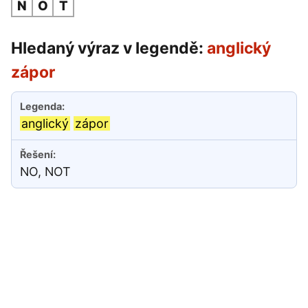
N
O
T
Hledaný výraz v legendě:
anglický
zápor
anglický
zápor
NO, NOT