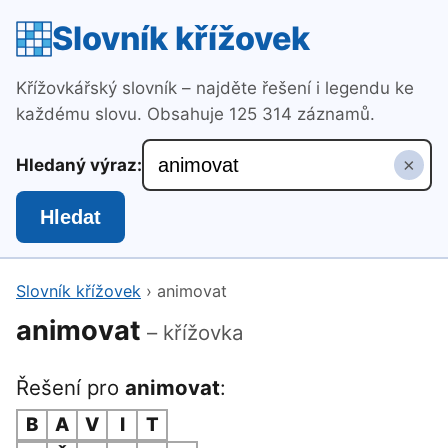
Slovník křížovek
Křížovkářský slovník – najděte řešení i legendu ke
každému slovu. Obsahuje 125 314 záznamů.
×
Hledaný výraz:
Hledat
Slovník křížovek
›
animovat
animovat
– křížovka
Řešení pro
animovat
:
B
A
V
I
T