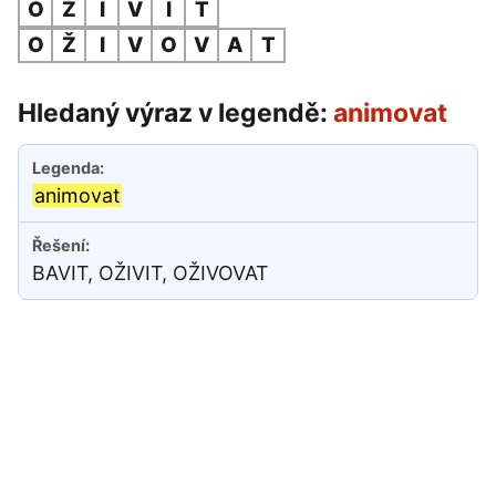
O
Ž
I
V
I
T
O
Ž
I
V
O
V
A
T
Hledaný výraz v legendě:
animovat
animovat
BAVIT, OŽIVIT, OŽIVOVAT