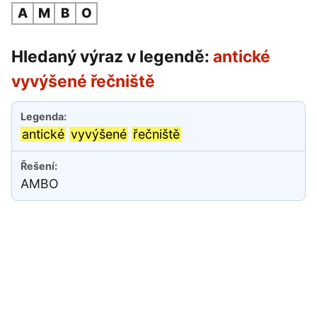
A
M
B
O
Hledaný výraz v legendě:
antické
vyvýšené řečniště
antické
vyvýšené
řečniště
AMBO