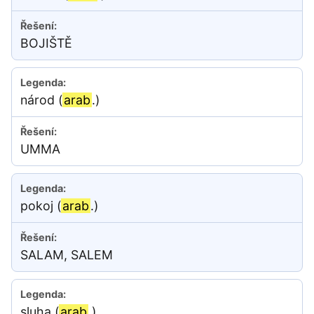
BOJIŠTĚ
národ (
arab
.)
UMMA
pokoj (
arab
.)
SALAM, SALEM
sluha (
arab
.)