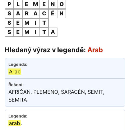
P
L
E
M
E
N
O
S
A
R
A
C
É
N
S
E
M
I
T
S
E
M
I
T
A
Hledaný výraz v legendě:
Arab
Arab
AFRIČAN, PLEMENO, SARACÉN, SEMIT,
SEMITA
arab
.