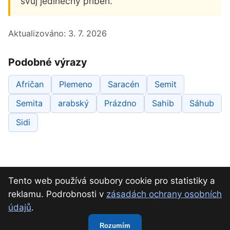
svůj jedinečný příběh.
Aktualizováno:
3. 7. 2026
Podobné výrazy
Afričan
Plemeno
Saracén
Semit
Semita
arabský
Prázdno
Sahib
Sáhub
Sidi
Tento web používá soubory cookie pro statistiky a
reklamu. Podrobnosti v
zásadách ochrany osobních
údajů
.
O nás
Kontakt
Ochrana osobních údajů
Rozumím
Slovník křížovek · osobní projekt · Radek Szurman