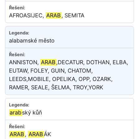
AFROASIJEC,
ARAB
, SEMITA
alabamské město
ANNISTON,
ARAB
,DECATUR, DOTHAN, ELBA,
EUTAW, FOLEY, GUIN, CHATOM,
LEEDS,MOBILE, OPELIKA, OPP, OZARK,
RAMER, SEALE, ŠELMA, TROY,YORK
arab
ský kůň
ARAB
,
ARAB
ÁK