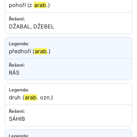
pohoří (z
arab
.)
DŽABAL, DŽEBEL
předhoří (
arab
.)
RÁS
druh (
arab
. ozn.)
SÁHIB