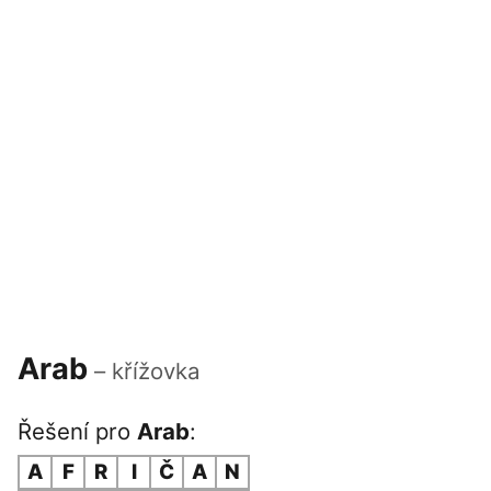
Arab
– křížovka
Řešení pro
Arab
:
A
F
R
I
Č
A
N