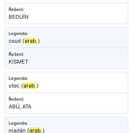
BEDUÍN
osud (
arab
.)
KISMET
otec (
arab
.)
ABÚ, ATA
madán (
arab
.)