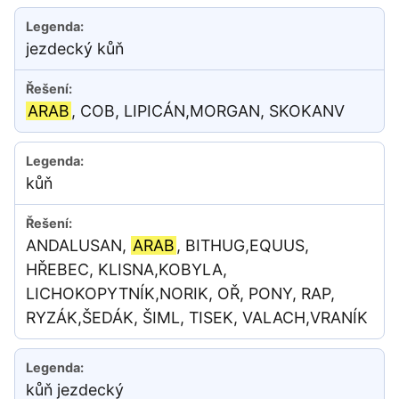
jezdecký kůň
ARAB
, COB, LIPICÁN,MORGAN, SKOKANV
kůň
ANDALUSAN,
ARAB
, BITHUG,EQUUS,
HŘEBEC, KLISNA,KOBYLA,
LICHOKOPYTNÍK,NORIK, OŘ, PONY, RAP,
RYZÁK,ŠEDÁK, ŠIML, TISEK, VALACH,VRANÍK
kůň jezdecký