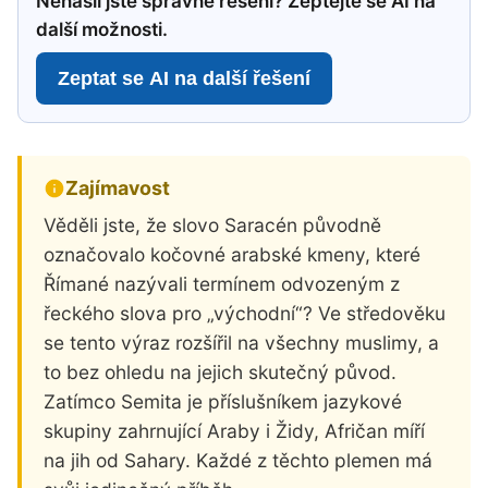
Nenašli jste správné řešení? Zeptejte se AI na
další možnosti.
Zeptat se AI na další řešení
Zajímavost
Věděli jste, že slovo Saracén původně
označovalo kočovné arabské kmeny, které
Římané nazývali termínem odvozeným z
řeckého slova pro „východní“? Ve středověku
se tento výraz rozšířil na všechny muslimy, a
to bez ohledu na jejich skutečný původ.
Zatímco Semita je příslušníkem jazykové
skupiny zahrnující Araby i Židy, Afričan míří
na jih od Sahary. Každé z těchto plemen má