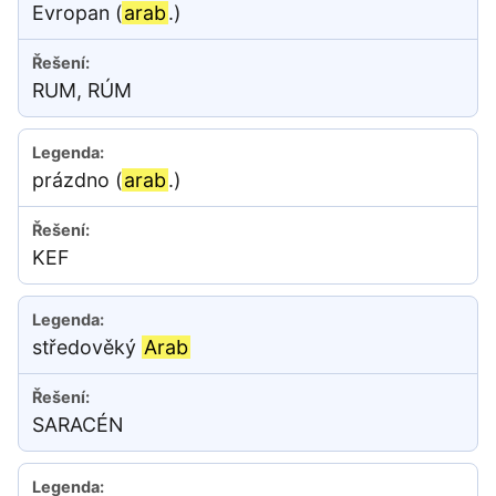
Evropan (
arab
.)
RUM, RÚM
prázdno (
arab
.)
KEF
středověký
Arab
SARACÉN