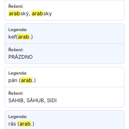
arab
ský,
arab
sky
kef(
arab
.)
PRÁZDNO
pán (
arab
.)
SAHIB, SÁHUB, SIDI
rás (
arab
.)