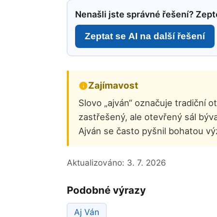
Nenašli jste správné řešení? Zepte
Zeptat se AI na další řešení
Zajímavost
Slovo „ajván“ označuje tradiční 
zastřešený, ale otevřený sál býv
Ajván se často pyšnil bohatou výz
Aktualizováno:
3. 7. 2026
Podobné výrazy
Aj Ván