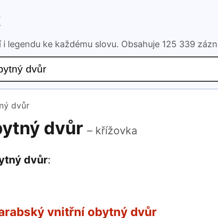
k
ní i legendu ke každému slovu. Obsahuje 125 339 záz
tný dvůr
bytný dvůr
– křížovka
bytný dvůr
:
arabský vnitřní obytný dvůr