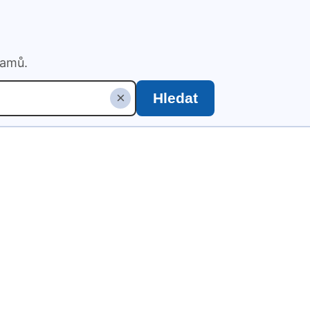
namů.
×
Hledat