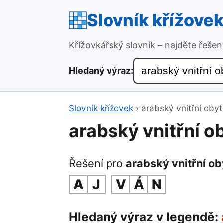
Slovník křížove
Křížovkářský slovník – najděte řeše
Hledaný výraz:
Slovník křížovek
›
arabský vnitřní oby
arabský vnitřní o
Řešení pro
arabský vnitřní o
A
J
V
Á
N
Hledaný výraz v legendě: