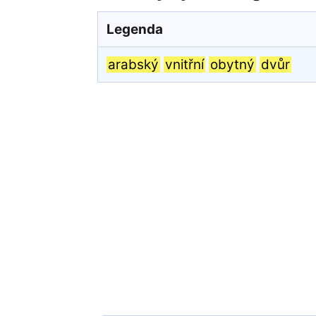
Legenda
arabský
vnitřní
obytný
dvůr