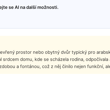
jte se AI na další možnosti.
otevřený prostor nebo obytný dvůr typický pro arabs
al srdcem domu, kde se scházela rodina, odpočívala 
dobou a fontánou, což z něj činilo nejen funkční, ale