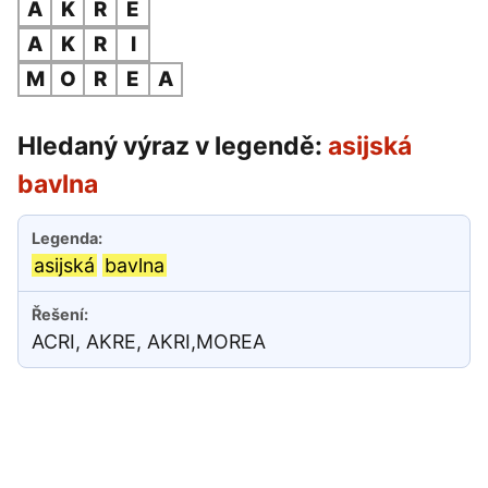
A
K
R
E
A
K
R
I
M
O
R
E
A
Hledaný výraz v legendě:
asijská
bavlna
asijská
bavlna
ACRI, AKRE, AKRI,MOREA