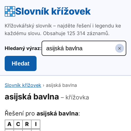
Slovník křížovek
Křížovkářský slovník – najděte řešení i legendu ke
každému slovu. Obsahuje 125 314 záznamů.
×
Hledaný výraz:
Hledat
Slovník křížovek
›
asijská bavlna
asijská bavlna
– křížovka
Řešení pro
asijská bavlna
:
A
C
R
I