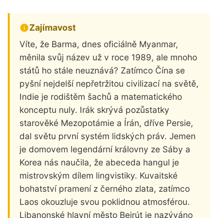
Zajímavost
Víte, že Barma, dnes oficiálně Myanmar,
měnila svůj název už v roce 1989, ale mnoho
států ho stále neuznává? Zatímco Čína se
pyšní nejdelší nepřetržitou civilizací na světě,
Indie je rodištěm šachů a matematického
konceptu nuly. Irák skrývá pozůstatky
starověké Mezopotámie a Írán, dříve Persie,
dal světu první systém lidských práv. Jemen
je domovem legendární královny ze Sáby a
Korea nás naučila, že abeceda hangul je
mistrovským dílem lingvistiky. Kuvaitské
bohatství pramení z černého zlata, zatímco
Laos okouzluje svou poklidnou atmosférou.
Libanonské hlavní město Bejrút je nazýváno