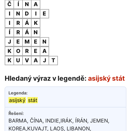
Č
Í
N
A
I
N
D
I
E
I
R
Á
K
Í
R
Á
N
J
E
M
E
N
K
O
R
E
A
K
U
V
A
J
T
Hledaný výraz v legendě:
asijský stát
asijský
stát
BARMA, ČÍNA, INDIE,IRÁK, ÍRÁN, JEMEN,
KOREA,KUVAJT, LAOS, LIBANON,