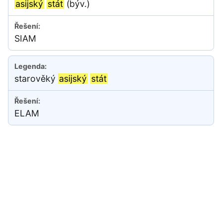
asijský
stát
(býv.)
SIAM
starověký
asijský
stát
ELAM