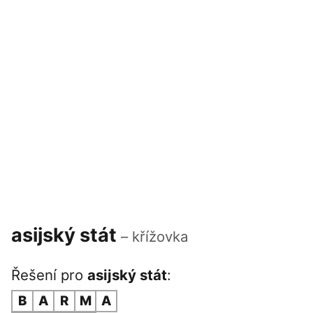
asijský stát
– křížovka
Řešení pro
asijský stát
:
B
A
R
M
A