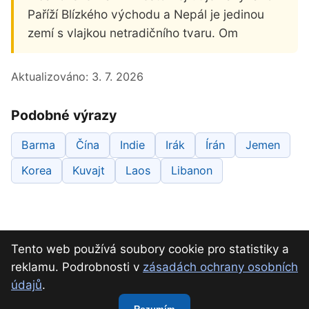
Paříží Blízkého východu a Nepál je jedinou
zemí s vlajkou netradičního tvaru. Om
Aktualizováno:
3. 7. 2026
Podobné výrazy
Barma
Čína
Indie
Irák
Írán
Jemen
Korea
Kuvajt
Laos
Libanon
Tento web používá soubory cookie pro statistiky a
reklamu. Podrobnosti v
zásadách ochrany osobních
údajů
.
O nás
Kontakt
Ochrana osobních údajů