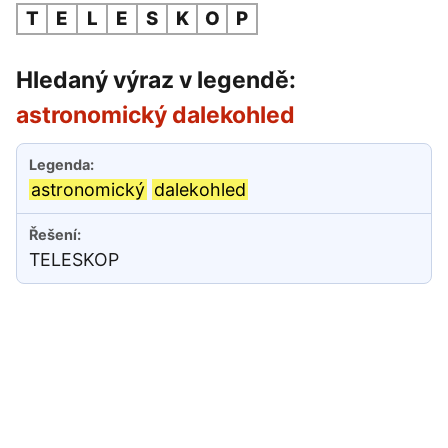
T
E
L
E
S
K
O
P
Hledaný výraz v legendě:
astronomický dalekohled
astronomický
dalekohled
TELESKOP