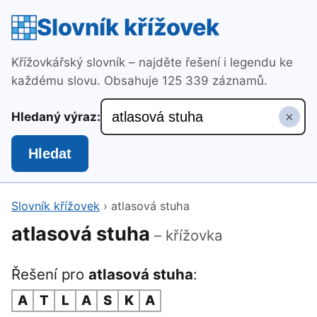
Slovník křížovek
Křížovkářský slovník – najděte řešení i legendu ke
každému slovu. Obsahuje 125 339 záznamů.
×
Hledaný výraz:
Hledat
Slovník křížovek
›
atlasová stuha
atlasová stuha
– křížovka
Řešení pro
atlasová stuha
:
A
T
L
A
S
K
A