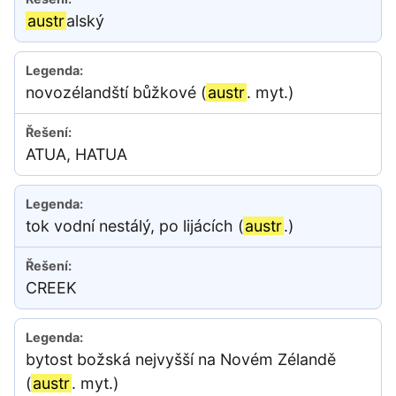
austr
alský
novozélandští bůžkové (
austr
. myt.)
ATUA, HATUA
tok vodní nestálý, po lijácích (
austr
.)
CREEK
bytost božská nejvyšší na Novém Zélandě
(
austr
. myt.)