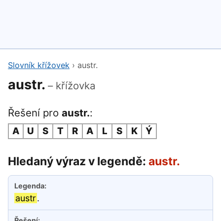
Slovník křížovek
›
austr.
austr.
– křížovka
Řešení pro
austr.
:
A
U
S
T
R
A
L
S
K
Ý
Hledaný výraz v legendě:
austr.
austr
.