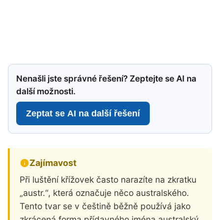
Nenašli jste správné řešení? Zeptejte se AI na
další možnosti.
Zeptat se AI na další řešení
Zajímavost
Při luštění křížovek často narazíte na zkratku
„austr.“, která označuje něco australského.
Tento tvar se v češtině běžně používá jako
zkrácená forma přídavného jména australský,