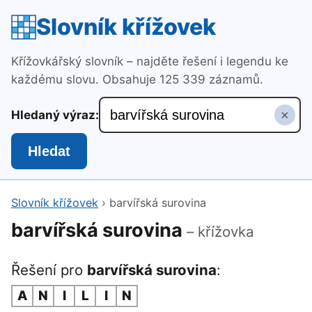
Slovník křížovek
Křížovkářský slovník – najděte řešení i legendu ke
každému slovu. Obsahuje 125 339 záznamů.
×
Hledaný výraz:
Hledat
Slovník křížovek
›
barvířská surovina
barvířská surovina
– křížovka
Řešení pro
barvířská surovina
:
A
N
I
L
I
N