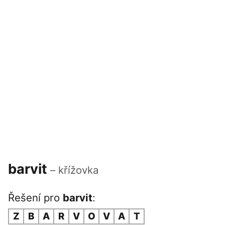
barvit
– křížovka
Řešení pro
barvit
:
Z
B
A
R
V
O
V
A
T