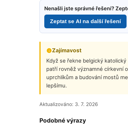
Nenašli jste správné řešení? Zepte
Zeptat se AI na další řešení
Zajímavost
Když se řekne belgický katolick
patří rovněž významné církevní 
uprchlíkům a budování mostů mez
lepšímu.
Aktualizováno:
3. 7. 2026
Podobné výrazy