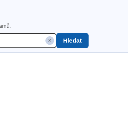
namů.
×
Hledat