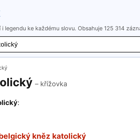
k
ní i legendu ke každému slovu. Obsahuje 125 314 záz
cký
tolický
– křížovka
olický
:
belgický kněz katolický