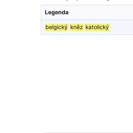
Legenda
belgický
kněz
katolický