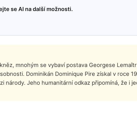
jte se AI na další možnosti.
ý kněz, mnohým se vybaví postava Georgese Lemaîtra
osobnosti. Dominikán Dominique Pire získal v roce
i národy. Jeho humanitární odkaz připomíná, že i j