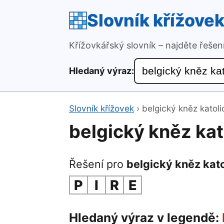
Slovník křížove
Křížovkářský slovník – najděte řeše
Hledaný výraz:
Slovník křížovek
›
belgický kněz katoli
belgický kněz ka
Řešení pro
belgický kněz kat
P
I
R
E
Hledaný výraz v legendě: