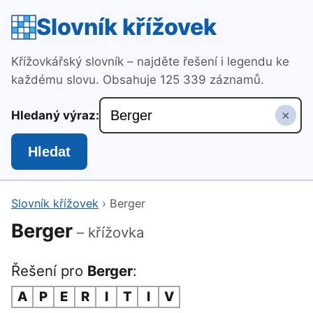
Slovník křížovek
Křížovkářský slovník – najděte řešení i legendu ke
každému slovu. Obsahuje 125 339 záznamů.
×
Hledaný výraz:
Hledat
Slovník křížovek
›
Berger
Berger
– křížovka
Řešení pro
Berger
:
A
P
E
R
I
T
I
V