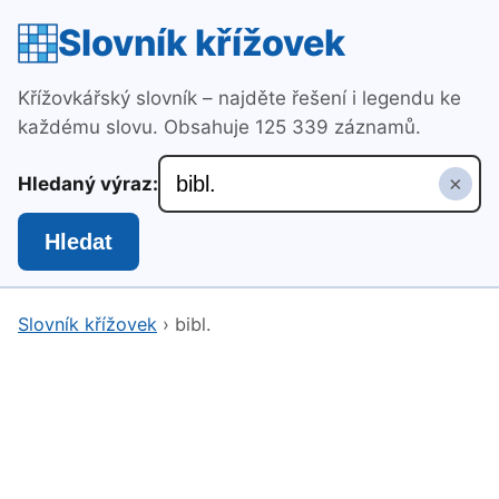
Slovník křížovek
Křížovkářský slovník – najděte řešení i legendu ke
každému slovu. Obsahuje 125 339 záznamů.
×
Hledaný výraz:
Hledat
Slovník křížovek
›
bibl.