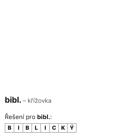
bibl.
– křížovka
Řešení pro
bibl.
:
B
I
B
L
I
C
K
Ý