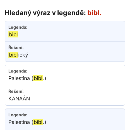
Hledaný výraz v legendě:
bibl.
bibl
.
bibl
ický
Palestina (
bibl
.)
KANAÁN
Palestina (
bibl
.)