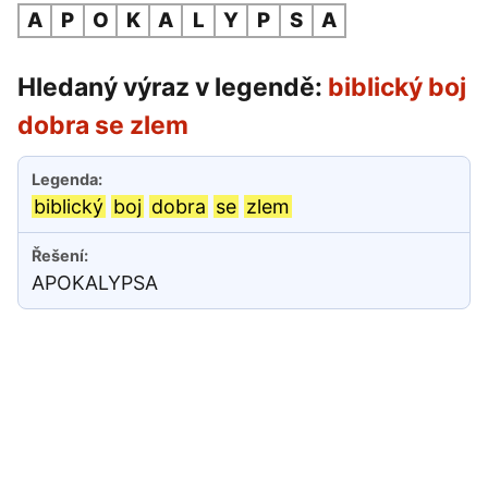
A
P
O
K
A
L
Y
P
S
A
Hledaný výraz v legendě:
biblický boj
dobra se zlem
biblický
boj
dobra
se
zlem
APOKALYPSA