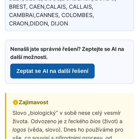
BREST, CAEN,CALAIS, CALLAIS,
CAMBRAI,CANNES, COLOMBES,
CRAON,DIDON, DIJON
Nenašli jste správné řešení? Zeptejte se AI na
další možnosti.
Zeptat se AI na další řešení
Zajímavost
Slovo „biologický“ v sobě nese celý vesmír
života. Odvozeno je z řeckého
bios
(život) a
logos
(věda, slovo). Dnes ho používáme pro
vše, co souvisí s přírodními procesy, od