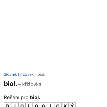
Slovník křížovek
›
biol.
biol.
– křížovka
Řešení pro
biol.
:
B
I
O
L
O
G
I
C
K
Ý