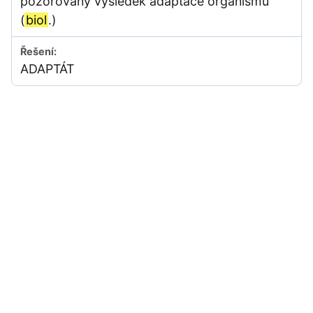
pozorovaný výsledek adaptace organismu
(
biol
.)
ADAPTÁT