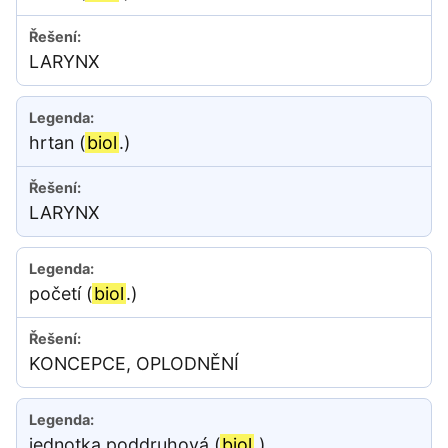
LARYNX
hrtan (
biol
.)
LARYNX
početí (
biol
.)
KONCEPCE, OPLODNĚNÍ
jednotka poddruhová (
biol
.)