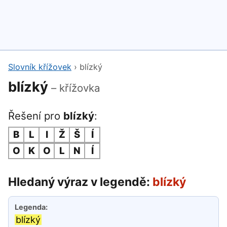
Slovník křížovek
›
blízký
blízký
– křížovka
Řešení pro
blízký
:
B
L
I
Ž
Š
Í
O
K
O
L
N
Í
Hledaný výraz v legendě:
blízký
blízký