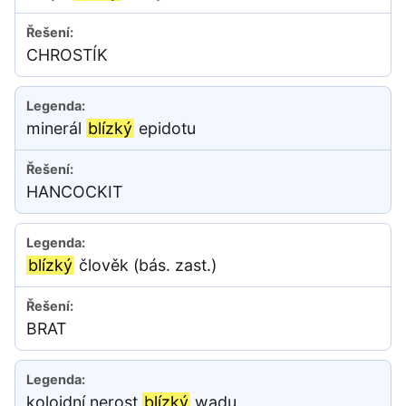
CHROSTÍK
minerál
blízký
epidotu
HANCOCKIT
blízký
člověk (bás. zast.)
BRAT
koloidní nerost
blízký
wadu