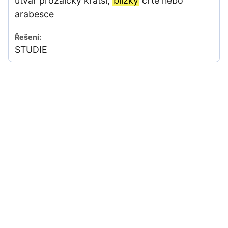
útvar prozaický kratší,
blízký
črtě nebo
arabesce
STUDIE