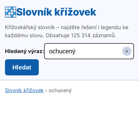
Slovník křížovek
Křížovkářský slovník – najděte řešení i legendu ke
každému slovu. Obsahuje 125 314 záznamů.
×
Hledaný výraz:
Hledat
Slovník křížovek
›
ochucený