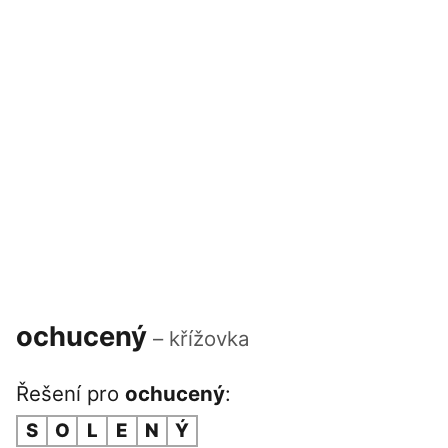
ochucený
– křížovka
Řešení pro
ochucený
:
S
O
L
E
N
Ý