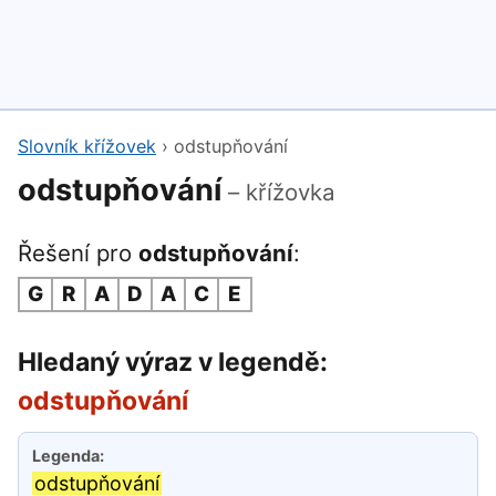
Slovník křížovek
›
odstupňování
odstupňování
– křížovka
Řešení pro
odstupňování
:
G
R
A
D
A
C
E
Hledaný výraz v legendě:
odstupňování
odstupňování