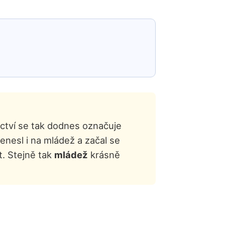
nictví se tak dodnes označuje
řenesl i na mládež a začal se
t. Stejně tak
mládež
krásně