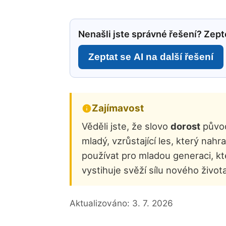
Nenašli jste správné řešení? Zepte
Zeptat se AI na další řešení
Zajímavost
Věděli jste, že slovo
dorost
původ
mladý, vzrůstající les, který nah
používat pro mladou generaci, kt
vystihuje svěží sílu nového života
Aktualizováno:
3. 7. 2026