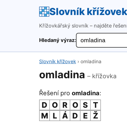
Slovník křížove
Křížovkářský slovník – najděte řeše
Hledaný výraz:
Slovník křížovek
›
omladina
omladina
– křížovka
Řešení pro
omladina
:
D
O
R
O
S
T
M
L
Á
D
E
Ž