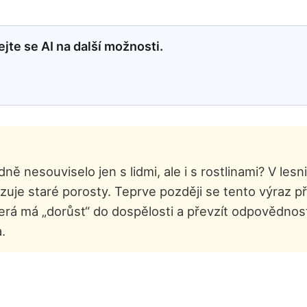
jte se AI na další možnosti.
ně nesouviselo jen s lidmi, ale i s rostlinami? V les
razuje staré porosty. Teprve později se tento výraz p
erá má „dorůst“ do dospělosti a převzít odpovědnos
.