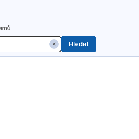
namů.
×
Hledat