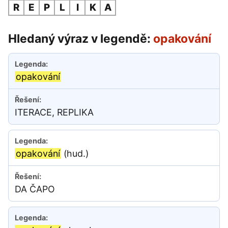
R
E
P
L
I
K
A
Hledaný výraz v legendě:
opakování
opakování
ITERACE, REPLIKA
opakování
(hud.)
DA ČAPO