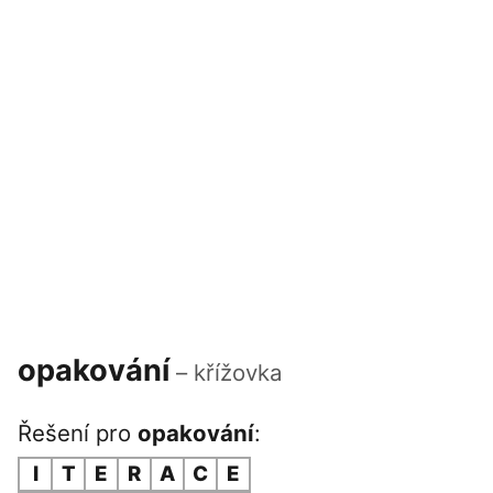
opakování
– křížovka
Řešení pro
opakování
:
I
T
E
R
A
C
E