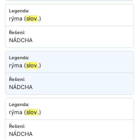
rýma (
slov
.)
NÁDCHA
rýma (
slov
.)
NÁDCHA
rýma (
slov
.)
NÁDCHA