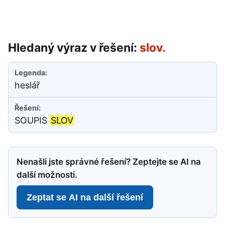
Hledaný výraz v řešení:
slov.
heslář
SOUPIS
SLOV
Nenašli jste správné řešení? Zeptejte se AI na
další možnosti.
Zeptat se AI na další řešení