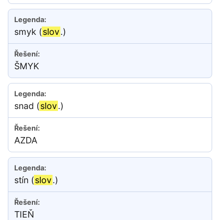
smyk (
slov
.)
ŠMYK
snad (
slov
.)
AZDA
stín (
slov
.)
TIEŇ