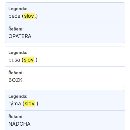
péče (
slov
.)
OPATERA
pusa (
slov
.)
BOZK
rýma (
slov
.)
NÁDCHA