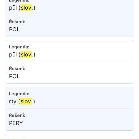
půl (
slov
.)
POL
půl (
slov
.)
POL
rty (
slov
.)
PERY