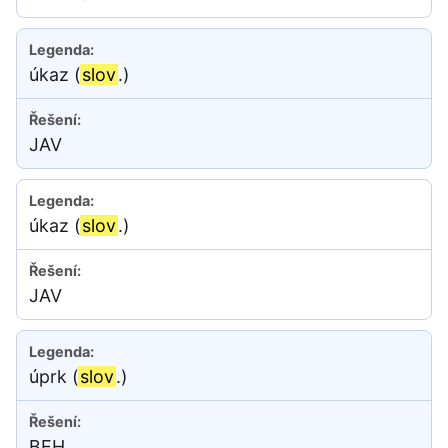
úkaz (
slov
.)
JAV
úkaz (
slov
.)
JAV
úprk (
slov
.)
BEH