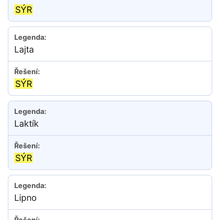
SÝR
Lajta
SÝR
Laktík
SÝR
Lipno