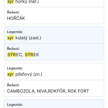
sýr
hořký (nář.)
HOŘČÁK
sýr
kulatý (zast.)
SÝR
EC,
SÝR
EK
sýr
plísňový (zn.)
CAMBOZOLA, NIVA,ROKFÓR, ROK FORT