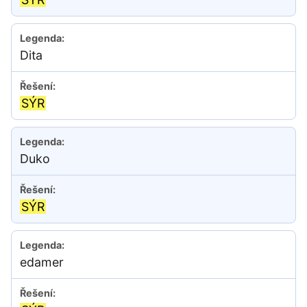
Dita
SÝR
Duko
SÝR
edamer