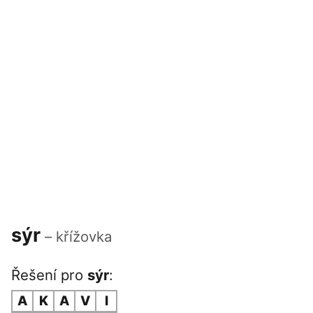
sýr
– křížovka
Řešení pro
sýr
:
A
K
A
V
I