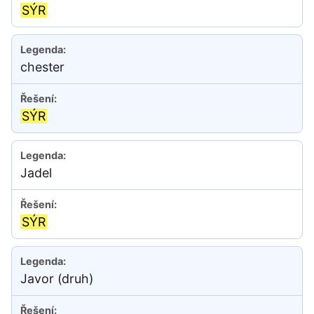
SÝR
chester
SÝR
Jadel
SÝR
Javor (druh)