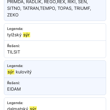
PŘIMDA, RADLÍK, REGO,REX, RIKI, SEN,
SITNO, TATRAN,TEMPO, TOPAS, TRIUMF,
ZEKO
tylžský
sýr
TILSIT
sýr
kulovitý
EIDAM
dalmatský
sýr