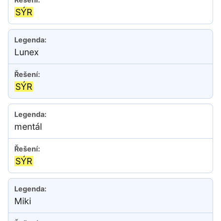
SÝR
Lunex
SÝR
mentál
SÝR
Miki