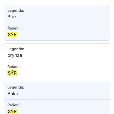
Brie
SÝR
brynza
SÝR
Buko
SÝR