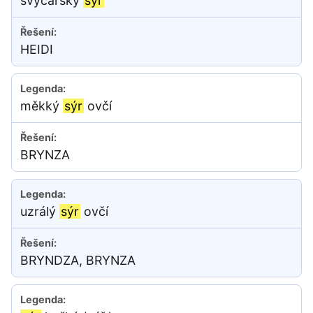
švýcarský
sýr
HEIDI
měkký
sýr
ovčí
BRYNZA
uzrálý
sýr
ovčí
BRYNDZA, BRYNZA