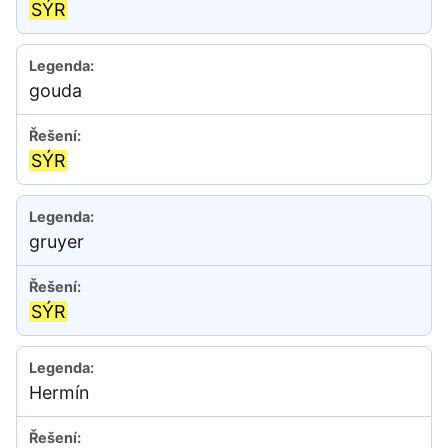
SÝR
gouda
SÝR
gruyer
SÝR
Hermín