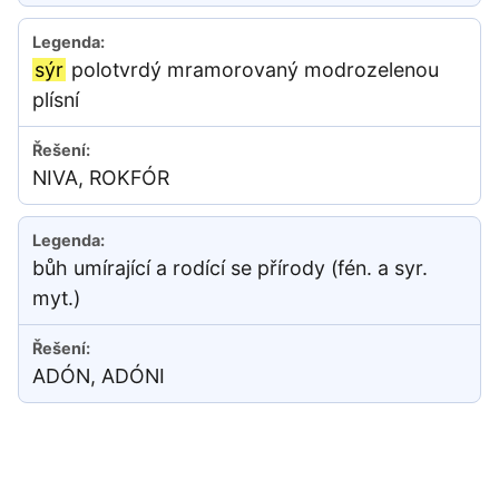
sýr
polotvrdý mramorovaný modrozelenou
plísní
NIVA, ROKFÓR
bůh umírající a rodící se přírody (fén. a syr.
myt.)
ADÓN, ADÓNI