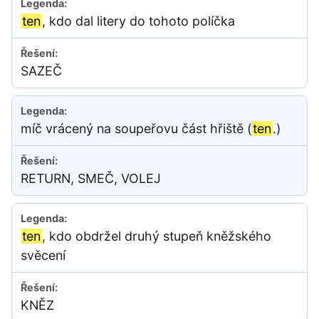
ten
, kdo dal litery do tohoto políčka
SAZEČ
míč vrácený na soupeřovu část hřiště (
ten
.)
RETURN, SMEČ, VOLEJ
ten
, kdo obdržel druhý stupeň kněžského
svěcení
KNĚZ