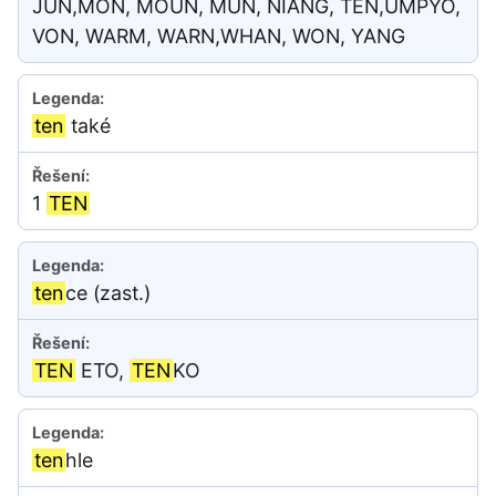
JUN,MON, MOUN, MUN, NIANG, TĚN,UMPYO,
VON, WARM, WARN,WHAN, WON, YANG
ten
také
1
TEN
ten
ce (zast.)
TEN
ETO,
TEN
KO
ten
hle