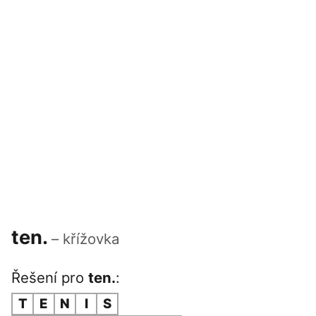
ten.
– křížovka
Řešení pro
ten.
:
T
E
N
I
S