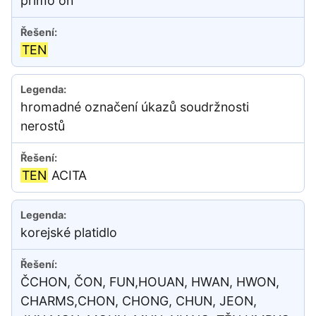
přímo on
TEN
hromadné označení úkazů soudržnosti
nerostů
TEN
ACITA
korejské platidlo
ČCHON, ČON, FUN,HOUAN, HWAN, HWON,
CHARMS,CHON, CHONG, CHUN, JEON,