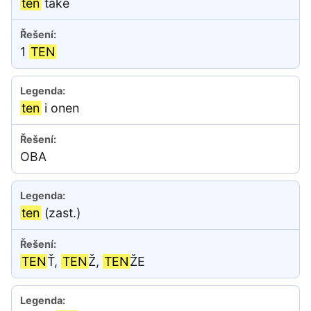
ten
také
1
TEN
ten
i onen
OBA
ten
(zast.)
TEN
Ť,
TEN
Ž,
TEN
ŽE