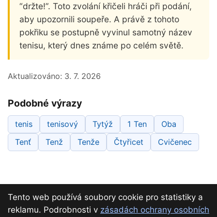
“držte!”. Toto zvolání křičeli hráči při podání,
aby upozornili soupeře. A právě z tohoto
pokřiku se postupně vyvinul samotný název
tenisu, který dnes známe po celém světě.
Aktualizováno:
3. 7. 2026
Podobné výrazy
tenis
tenisový
Tytýž
1 Ten
Oba
Tenť
Tenž
Tenže
Čtyřicet
Cvičenec
Tento web používá soubory cookie pro statistiky a
reklamu. Podrobnosti v
zásadách ochrany osobních