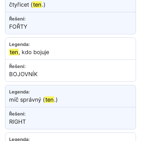
čtyřicet (
ten
.)
FOŘTY
ten
, kdo bojuje
BOJOVNÍK
míč správný (
ten
.)
RIGHT