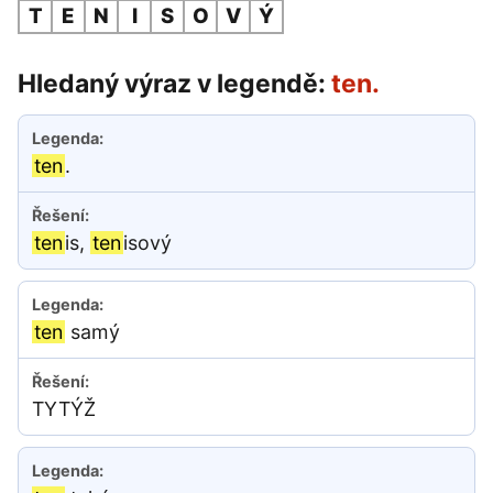
T
E
N
I
S
O
V
Ý
Hledaný výraz v legendě:
ten.
ten
.
ten
is,
ten
isový
ten
samý
TYTÝŽ