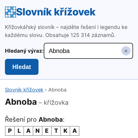
Slovník křížovek
Křížovkářský slovník – najděte řešení i legendu ke
každému slovu. Obsahuje 125 314 záznamů.
×
Hledaný výraz:
Hledat
Slovník křížovek
›
Abnoba
Abnoba
– křížovka
Řešení pro
Abnoba
:
P
L
A
N
E
T
K
A