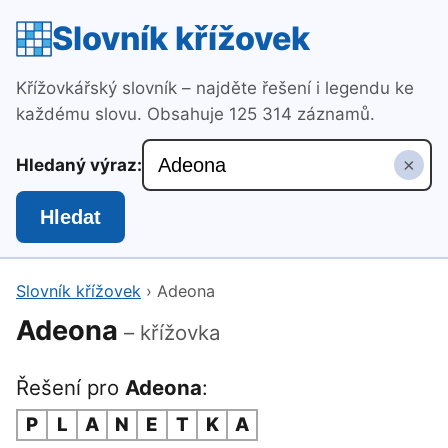
Slovník křížovek
Křížovkářský slovník – najděte řešení i legendu ke
každému slovu. Obsahuje 125 314 záznamů.
×
Hledaný výraz:
Hledat
Slovník křížovek
›
Adeona
Adeona
– křížovka
Řešení pro
Adeona
:
P
L
A
N
E
T
K
A