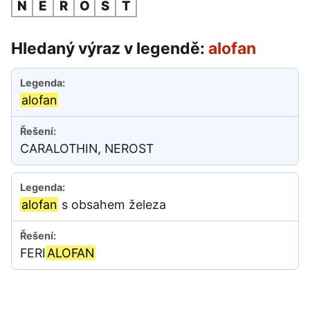
N
E
R
O
S
T
Hledaný výraz v legendě:
alofan
alofan
CARALOTHIN, NEROST
alofan
s obsahem železa
FERI
ALOFAN