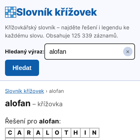
Slovník křížovek
Křížovkářský slovník – najděte řešení i legendu ke
každému slovu. Obsahuje 125 339 záznamů.
×
Hledaný výraz:
Hledat
Slovník křížovek
›
alofan
alofan
– křížovka
Řešení pro
alofan
:
C
A
R
A
L
O
T
H
I
N