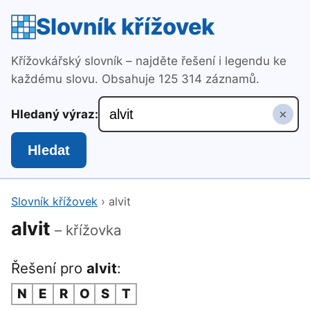
Slovník křížovek
Křížovkářský slovník – najděte řešení i legendu ke
každému slovu. Obsahuje 125 314 záznamů.
×
Hledaný výraz:
Hledat
Slovník křížovek
›
alvit
alvit
– křížovka
Řešení pro
alvit
:
N
E
R
O
S
T