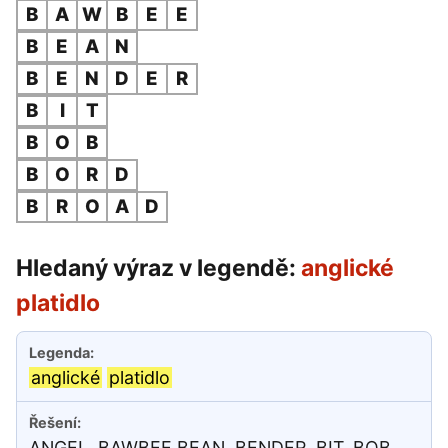
B
A
W
B
E
E
B
E
A
N
B
E
N
D
E
R
B
I
T
B
O
B
B
O
R
D
B
R
O
A
D
Hledaný výraz v legendě:
anglické
platidlo
anglické
platidlo
ANGEL, BAWBEE,BEAN, BENDER, BIT, BOB,