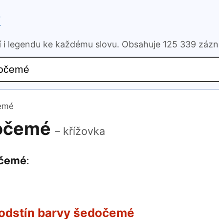
k
ní i legendu ke každému slovu. Obsahuje 125 339 záz
čemé
dočemé
– křížovka
očemé
:
odstín barvy šedočemé