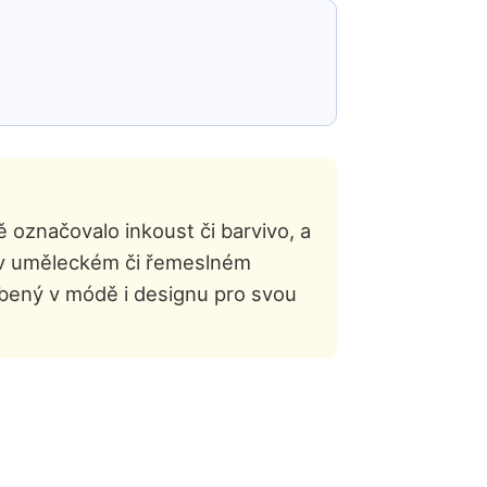
 označovalo inkoust či barvivo, a
š v uměleckém či řemeslném
íbený v módě i designu pro svou