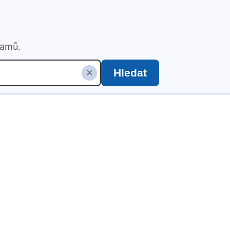
namů.
×
Hledat