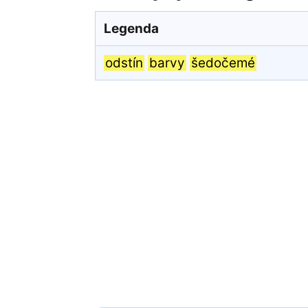
Legenda
odstín
barvy
šedočemé