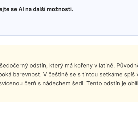
jte se AI na další možnosti.
 šedočerný odstín, který má kořeny v latině. Původně
uboká barevnost. V češtině se s tintou setkáme spí
svícenou čerň s nádechem šedi. Tento odstín je obl