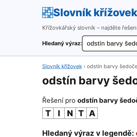
Slovník křížove
Křížovkářský slovník – najděte řeše
Hledaný výraz:
Slovník křížovek
›
odstín barvy šedo
odstín barvy še
Řešení pro
odstín barvy šed
T
I
N
T
A
Hledaný výraz v legendě: