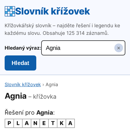
Slovník křížovek
Křížovkářský slovník – najděte řešení i legendu ke
každému slovu. Obsahuje 125 314 záznamů.
×
Hledaný výraz:
Hledat
Slovník křížovek
›
Agnia
Agnia
– křížovka
Řešení pro
Agnia
:
P
L
A
N
E
T
K
A