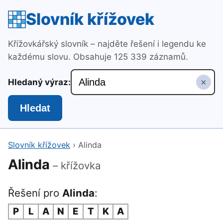
Slovník křížovek
Křížovkářský slovník – najděte řešení i legendu ke
každému slovu. Obsahuje 125 339 záznamů.
×
Hledaný výraz:
Hledat
Slovník křížovek
›
Alinda
Alinda
– křížovka
Řešení pro
Alinda
:
P
L
A
N
E
T
K
A