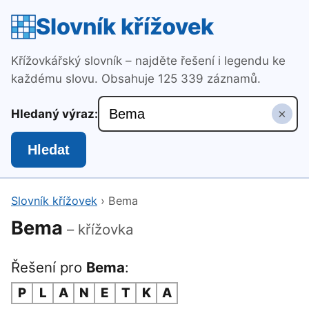
Slovník křížovek
Křížovkářský slovník – najděte řešení i legendu ke
každému slovu. Obsahuje 125 339 záznamů.
×
Hledaný výraz:
Hledat
Slovník křížovek
›
Bema
Bema
– křížovka
Řešení pro
Bema
:
P
L
A
N
E
T
K
A